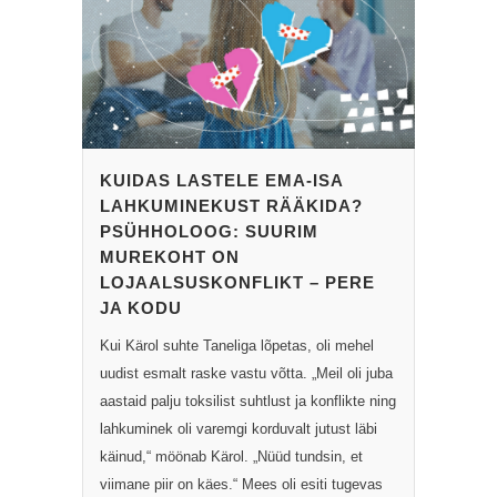
KUIDAS LASTELE EMA-ISA
LAHKUMINEKUST RÄÄKIDA?
PSÜHHOLOOG: SUURIM
MUREKOHT ON
LOJAALSUSKONFLIKT – PERE
JA KODU
Kui Kärol suhte Taneliga lõpetas, oli mehel
uudist esmalt raske vastu võtta. „Meil oli juba
aastaid palju toksilist suhtlust ja konflikte ning
lahkuminek oli varemgi korduvalt jutust läbi
käinud,“ möönab Kärol. „Nüüd tundsin, et
viimane piir on käes.“ Mees oli esiti tugevas