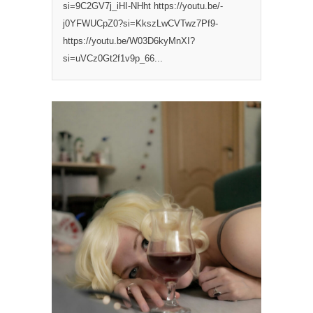
si=9C2GV7j_iHI-NHht https://youtu.be/-
j0YFWUCpZ0?si=KkszLwCVTwz7Pf9-
https://youtu.be/W03D6kyMnXI?
si=uVCz0Gt2f1v9p_66...