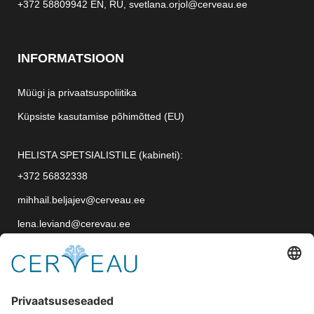
+372 58809942
EN, RU,
svetlana.orjol@cerveau.ee
INFORMATSIOON
Müügi ja privaatsuspoliitika
Küpsiste kasutamise põhimõtted (EU)
HELISTA SPETSIALISTILE (kabineti):
+372 56832338
mihhail.beljajev@cerveau.ee
lena.leviand@cerevau.ee
OÜ CERVEAU
TALLINN, EESTI, Postikood: 12918