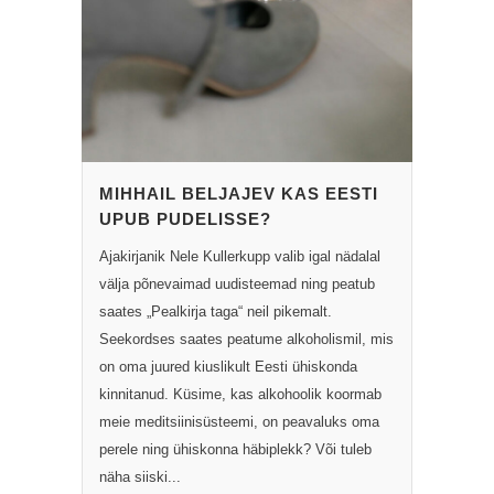
MIHHAIL BELJAJEV KAS EESTI
UPUB PUDELISSE?
Ajakirjanik Nele Kullerkupp valib igal nädalal
välja põnevaimad uudisteemad ning peatub
saates „Pealkirja taga“ neil pikemalt.
Seekordses saates peatume alkoholismil, mis
on oma juured kiuslikult Eesti ühiskonda
kinnitanud. Küsime, kas alkohoolik koormab
meie meditsiinisüsteemi, on peavaluks oma
perele ning ühiskonna häbiplekk? Või tuleb
näha siiski...