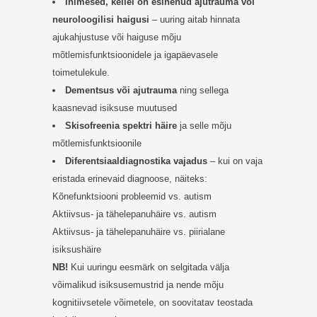
Inimesed, kellel on esinenud ajutrauma või
neuroloogilisi haigusi
– uuring aitab hinnata
ajukahjustuse või haiguse mõju
mõtlemisfunktsioonidele ja igapäevasele
toimetulekule.
Dementsus või ajutrauma
ning sellega
kaasnevad isiksuse muutused
Skisofreenia spektri häire
ja selle mõju
mõtlemisfunktsioonile
Diferentsiaaldiagnostika vajadus
– kui on vaja
eristada erinevaid diagnoose, näiteks:
Kõnefunktsiooni probleemid vs. autism
Aktiivsus- ja tähelepanuhäire vs. autism
Aktiivsus- ja tähelepanuhäire vs. piirialane
isiksushäire
NB!
Kui uuringu eesmärk on selgitada välja
võimalikud isiksusemustrid ja nende mõju
kognitiivsetele võimetele, on soovitatav teostada