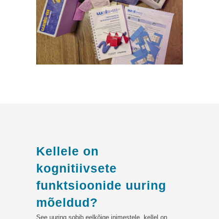
Kellele on
kognitiivsete
funktsioonide uuring
mõeldud?
See uuring sobib eelkõige inimestele, kellel on