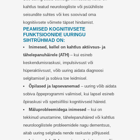
kahtlus teatud neuroloogiliste või psüühiliste
seisundite suhtes või kes soovivad oma
kognitiivsete võimete täpset hindamist.
PEAMISED KOGNITIIVSETE
FUNKTSIOONIDE UURINGU
SIHTRÜHMAD ON:
Inimesed, kellel on kahtlus aktiivsus- ja
tähelepanuhäirele (ATH)
– kui esineb
keskendumisraskusi, impulsiivsust või
hüperaktiivsust, võib uuring aidata diagnoosi
selgitamisel ja sobiva toe leidmisel.
Õpilased ja lapsevanemad
– uuring võib aidata
sobiva õppeprogrammi valimisel, kui lapsel esineb
õpiraskusi või spetsiifilisi kognitiivseid häireid.
Mäluprobleemidega inimesed
– kui on
tekkinud unustamine, tähelepanuhäired või kahtlus
neuroloogilistele probleemidele nagu dementsus,
aitab uuring selgitada nende raskuste põhjuseid.