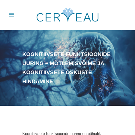
KOGNITIIVSETE FUNKTSIOONIDE
UURING – MÕTLEMISVÕIME JA
KOGNITIIVSETE OSKUSTE
HINDAMINE
Kognitiivsete funktsioonide uuring on põhjalik