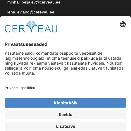
mihhail.beljajev@cerveau.ee
lena.leviand@cerevau.ee
OÜ CERVEAU
TALLINN, EESTI, Postikood: 12918
Sepapaja 12/1, 5 korrus, Postikood: 11415
Ädala 1, 4 korrus, kabinet 421, Postikood: 10614
Registrikood: 16836752
e-post: info@cerveau.ee
Tegevusluba: L07256, L07316, L07506