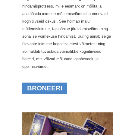
hindamisprotsess, mille eesmärk on mõõta ja
analüüsida inimese mõtlemisvõimeid ja erinevaid
kognitiivseid oskusi. See hõlmab mälu,
mõtlemiskiiruse, tajupõhise järeldamisvõime ning
sõnalise võimekuse hindamist. Uuring annab selge
ülevaate inimese kognitiivsetest võimetest ning
võimaldab tuvastada võimalikke kognitiivseid
häireid, mis võivad mõjutada igapäevaelu ja
õppimisvõimet.
BRONEERI