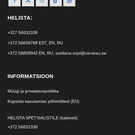
HELISTA:
+327 56832338
+372 56608788
EST, EN, RU
+372 58809942
EN, RU,
svetlana.orjol@cerveau.ee
INFORMATSIOON
Müügi ja privaatsuspoliitika
Küpsiste kasutamise põhimõtted (EU)
HELISTA SPETSIALISTILE (kabineti):
+372 56832338