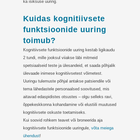
ka isiksuse uuring.
Kuidas kognitiivsete
funktsioonide uuring
toimub?
Kognitiivsete funktsioonide uuring kestab ligikaudu
2 tundi, mille jooksul viiakse läbi mitmeid
spetsiaalseid teste ja ülesandeid, et saada põhjalik
ülevaade inimese kognitiivsetest võimetest.
Uuringu tulemuste põhjal antakse patsiendile või
tema lähedastele personaalsed soovitused, mis
aitavad edaspidistes otsustes – olgu selleks ravi,
õppekeskkonna kohandamine või elustiili muutused
kognitiivsete oskuste toetamiseks.
Kui soovid rohkem teavet või broneerida aja
kognitiivsete funktsioonide uuringule,
võta meiega
ühendust
!