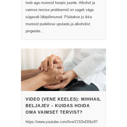
toob aga muresid hoopis juurde. Alkohol ja
vaimse tervise probleemid on sageli väga
sügavalt läbipõimunud. Püütakse ju ikka
muresid pudelisse uputada ja alkoholist
pingetele...
VIDEO (VENE KEELES): MIHHAIL
BELJAJEV – KUIDAS HOIDA
OMA VAIMSET TERVIST?
https://www.youtube.com/live/Cf1DoDI0iz8?