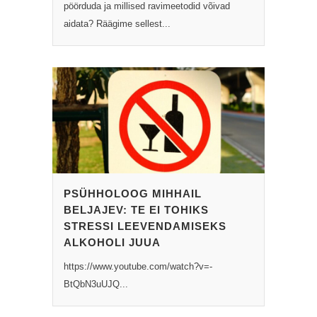
pöörduda ja millised ravimeetodid võivad
aidata? Räägime sellest...
PSÜHHOLOOG MIHHAIL
BELJAJEV: TE EI TOHIKS
STRESSI LEEVENDAMISEKS
ALKOHOLI JUUA
https://www.youtube.com/watch?v=-
BtQbN3uUJQ...