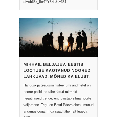
si=cb65k_5erfYY5zf-&t=351...
MIHHAIL BELJAJEV: EESTIS
LOOTUSE KAOTANUD NOORED
LAHKUVAD. MÕNED KA ELUST.
Haridus- ja teadusministeeriumi andmetel on
noorte poliitikas täheldatud mitmeid
negatiivseid trende, eriti paistab silma noorte
väljaränne. Tegu on Eesti Päevalehes ilmunud
arvamuslooga, mida saad lähemalt lugeda