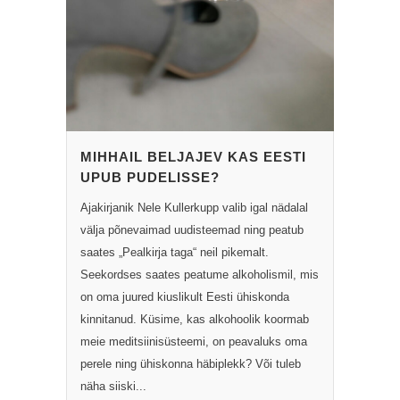
MIHHAIL BELJAJEV KAS EESTI
UPUB PUDELISSE?
Ajakirjanik Nele Kullerkupp valib igal nädalal
välja põnevaimad uudisteemad ning peatub
saates „Pealkirja taga“ neil pikemalt.
Seekordses saates peatume alkoholismil, mis
on oma juured kiuslikult Eesti ühiskonda
kinnitanud. Küsime, kas alkohoolik koormab
meie meditsiinisüsteemi, on peavaluks oma
perele ning ühiskonna häbiplekk? Või tuleb
näha siiski...