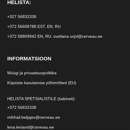
HELISTA:
+327 56832338
+372 56608788
EST, EN, RU
+372 58809942
EN, RU,
svetlana.orjol@cerveau.ee
INFORMATSIOON
Müügi ja privaatsuspoliitika
Küpsiste kasutamise põhimõtted (EU)
HELISTA SPETSIALISTILE (kabineti):
+372 56832338
mihhail.beljajev@cerveau.ee
lena.leviand@cerevau.ee