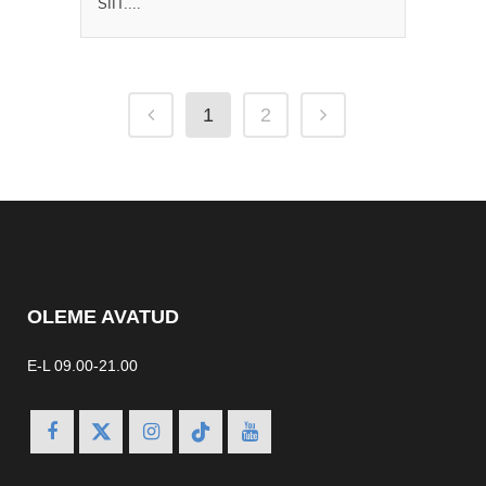
SIIT....
1
2
OLEME AVATUD
E-L 09.00-21.00