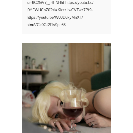
si=9C2GV7j_iHI-NHht https://youtu.be/-
j0YFWUCpZ0?si=KkszLwCVTwz7Pf9-
https://youtu.be/W03D6kyMnXI?
si=uVCz0Gt2f1v9p_66...