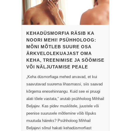
KEHADÜSMORFIA RÄSIB KA
NOORI MEHI! PSÜHHOLOOG:
MÕNI MÕTLEB SUURE OSA
ÄRKVELOLEKUAJAST OMA
KEHA, TREENIMISE JA SÖÖMISE
VÕI NÄLJUTAMISE PEALE
„Keha düsmorfiaga mehed arvavad, et kui
saavutavad suurema lihasmassi, siis saavad
kõrgema enesehinnangu. Kuid see ei pruugi
alati tõele vastata,“ arutab psühholoog Mihhail
Beljajev. Kas pidev musklitele, juustele või
peenise suurusele mõtlemine võib lõpuks
muutuda häireks? Psühholoog Mihhail
Beljajevi sõnul hakati kehadüsmorfiast