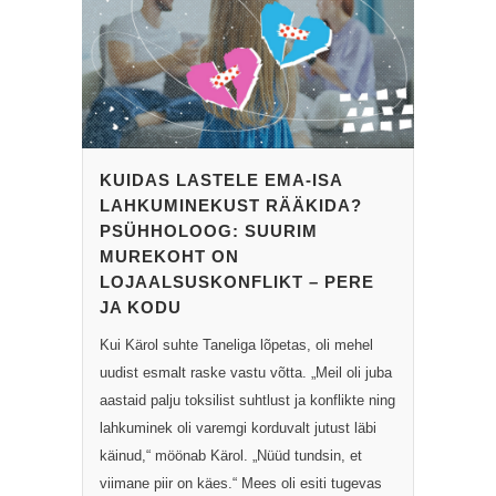
KUIDAS LASTELE EMA-ISA
LAHKUMINEKUST RÄÄKIDA?
PSÜHHOLOOG: SUURIM
MUREKOHT ON
LOJAALSUSKONFLIKT – PERE
JA KODU
Kui Kärol suhte Taneliga lõpetas, oli mehel
uudist esmalt raske vastu võtta. „Meil oli juba
aastaid palju toksilist suhtlust ja konflikte ning
lahkuminek oli varemgi korduvalt jutust läbi
käinud,“ möönab Kärol. „Nüüd tundsin, et
viimane piir on käes.“ Mees oli esiti tugevas