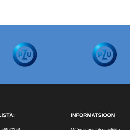
ISTA:
INFORMATSIOON
 56832338
Müügi ja privaatsuspoliitika