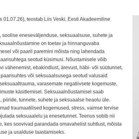
 01.07.26), teostab Liis Veski, Eesti Akadeemiline
i, soolise eneseväljenduse, seksuaalsuse, suhete ja
ksuaalnõustamine on toetav ja hinnanguvaba
mesel või paaril paremini mõista ning lahendada
 paarisuhtega seotud küsimusi. Nõustamisele võib
i vähenemist, ebakindlust, ärevust, häbi- või süütunnet,
 paarisuhtes või seksuaalsusega seotud valusaid
 seksuaaltrauma, varasemate negatiivsete kogemuste,
simuste käsitlemisel. Seksuaalnõustamisel saab
 piiride, tunnete, suhete ja seksuaalse heaolu üle.
emad traumaatilised kogemused, stress, vaimse tervise
utada seksuaalelu ja enesetunnet. Teenus sobib nii
e, kes soovivad parandada omavahelist suhtlust, mõista
duse ja usalduse taastamiseks.