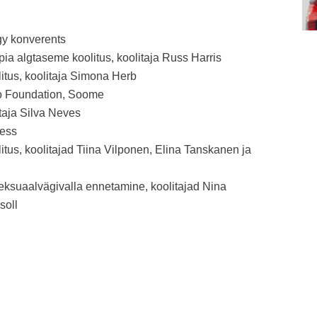
gy konverents
ia algtaseme koolitus, koolitaja Russ Harris
itus, koolitaja Simona Herb
o Foundation, Soome
taja Silva Neves
ress
tus, koolitajad Tiina Vilponen, Elina Tanskanen ja
eksuaalvägivalla ennetamine, koolitajad Nina
soll