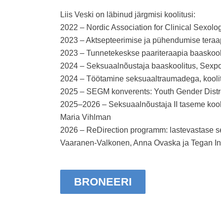
Liis Veski on läbinud järgmisi koolitusi:
2022 – Nordic Association for Clinical Sexolo
2023 – Aktsepteerimise ja pühendumise teraap
2023 – Tunnetekeskse paariteraapia baaskool
2024 – Seksuaalnõustaja baaskoolitus, Sexp
2024 – Töötamine seksuaaltraumadega, kooli
2025 – SEGM konverents: Youth Gender Dist
2025–2026 – Seksuaalnõustaja II taseme kooli
Maria Vihlman
2026 – ReDirection programm: lastevastase s
Vaaranen-Valkonen, Anna Ovaska ja Tegan In
BRONEERI