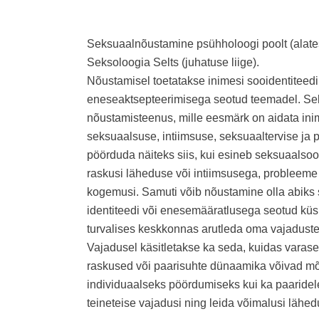
Seksuaalnõustamine psühholoogi poolt (alates
Seksoloogia Selts (juhatuse liige).
Nõustamisel toetatakse inimesi sooidentiteed
eneseaktsepteerimisega seotud teemadel. Se
nõustamisteenus, mille eesmärk on aidata ini
seksuaalsuse, intiimsuse, seksuaaltervise ja
pöörduda näiteks siis, kui esineb seksuaalsoov
raskusi läheduse või intiimsusega, probleeme
kogemusi. Samuti võib nõustamine olla abiks
identiteedi või enesemääratlusega seotud kü
turvalises keskkonnas arutleda oma vajaduste,
Vajadusel käsitletakse ka seda, kuidas varas
raskused või paarisuhte dünaamika võivad mõj
individuaalseks pöördumiseks kui ka paaridel
teineteise vajadusi ning leida võimalusi lähe